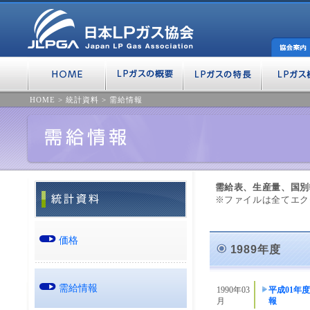
HOME
>
統計資料
>
需給情報
需給表、生産量、国別
※ファイルは全てエク
価格
1989年度
需給情報
1990年03
平成01年
月
報