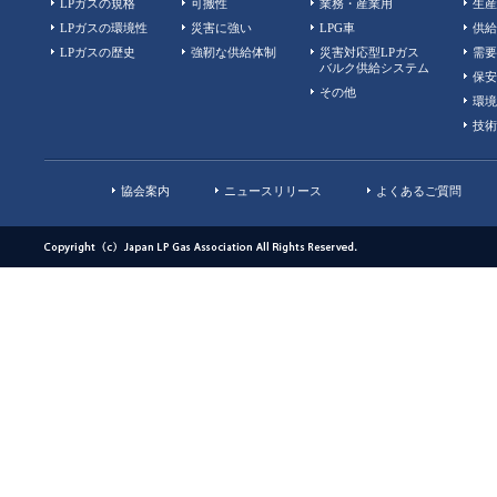
LPガスの規格
可搬性
業務・産業用
生産
LPガスの環境性
災害に強い
LPG車
供給
LPガスの歴史
強靭な供給体制
災害対応型LPガス
需要
バルク供給システム
保安
その他
環境
技術
協会案内
ニュースリリース
よくあるご質問