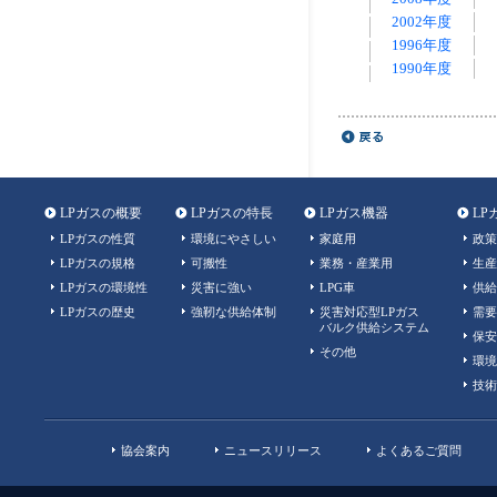
2002年度
1996年度
1990年度
LPガスの概要
LPガスの特長
LPガス機器
LP
LPガスの性質
環境にやさしい
家庭用
政策
LPガスの規格
可搬性
業務・産業用
生産
LPガスの環境性
災害に強い
LPG車
供給
LPガスの歴史
強靭な供給体制
災害対応型LPガス
需要
バルク供給システム
保安
その他
環境
技術
協会案内
ニュースリリース
よくあるご質問