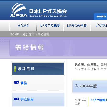
HOME
>
統計資料
>
需給情報
需給表、生産量、国別
※ファイルは全てエク
価格
2004年度
需給情報
平成17年
3月の需給
03月