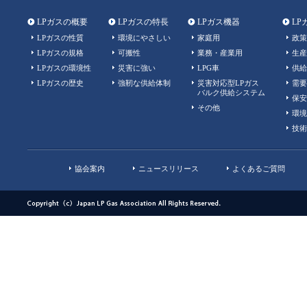
LPガスの概要
LPガスの特長
LPガス機器
LP
LPガスの性質
環境にやさしい
家庭用
政策
LPガスの規格
可搬性
業務・産業用
生産
LPガスの環境性
災害に強い
LPG車
供給
LPガスの歴史
強靭な供給体制
災害対応型LPガス
需要
バルク供給システム
保安
その他
環境
技術
協会案内
ニュースリリース
よくあるご質問