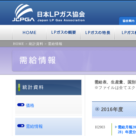
HOME
>
統計資料
>
需給情報
需給表、生産量、国別
※ファイルは全てエク
価格
2016年度
需給情報
H2903
需給月報20
28）年度分