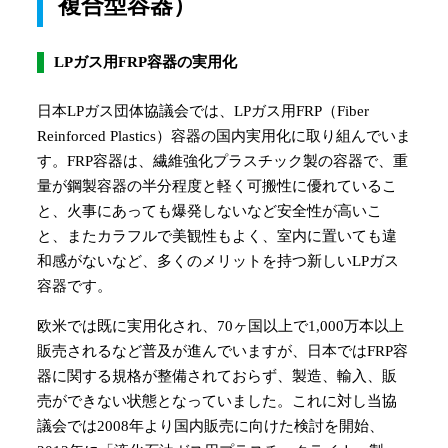
複合型容器）
LPガス用FRP容器の実用化
日本LPガス団体協議会では、LPガス用FRP（Fiber
Reinforced Plastics）容器の国内実用化に取り組んでいま
す。FRP容器は、繊維強化プラスチック製の容器で、重
量が鋼製容器の半分程度と軽く可搬性に優れているこ
と、火事にあっても爆発しないなど安全性が高いこ
と、またカラフルで美観性もよく、室内に置いても違
和感がないなど、多くのメリットを持つ新しいLPガス
容器です。
欧米では既に実用化され、70ヶ国以上で1,000万本以上
販売されるなど普及が進んでいますが、日本ではFRP容
器に関する規格が整備されておらず、製造、輸入、販
売ができない状態となっていました。これに対し当協
議会では2008年より国内販売に向けた検討を開始、